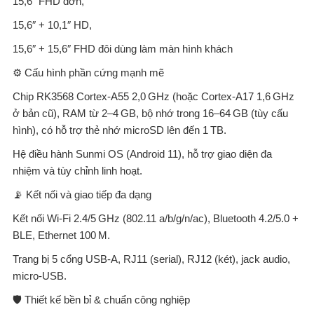
15,6″ FHD đơn,
15,6″ + 10,1″ HD,
15,6″ + 15,6″ FHD đôi dùng làm màn hình khách
⚙️ Cấu hình phần cứng mạnh mẽ
Chip RK3568 Cortex-A55 2,0 GHz (hoặc Cortex-A17 1,6 GHz
ở bản cũ), RAM từ 2–4 GB, bộ nhớ trong 16–64 GB (tùy cấu
hình), có hỗ trợ thẻ nhớ microSD lên đến 1 TB.
Hệ điều hành Sunmi OS (Android 11), hỗ trợ giao diện đa
nhiệm và tùy chỉnh linh hoạt.
📡 Kết nối và giao tiếp đa dạng
Kết nối Wi‑Fi 2.4/5 GHz (802.11 a/b/g/n/ac), Bluetooth 4.2/5.0 +
BLE, Ethernet 100 M.
Trang bị 5 cổng USB-A, RJ11 (serial), RJ12 (két), jack audio,
micro-USB.
🛡️ Thiết kế bền bỉ & chuẩn công nghiệp