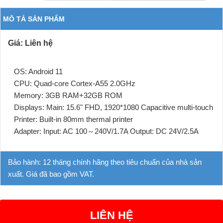
MÔ TẢ SẢN PHẨM
Giá: Liên hệ
OS: Android 11
CPU: Quad-core Cortex-A55 2.0GHz
Memory: 3GB RAM+32GB ROM
Displays: Main: 15.6" FHD, 1920*1080 Capacitive multi-touch
Printer: Built-in 80mm thermal printer
Adapter: Input: AC 100～240V/1.7A Output: DC 24V/2.5A
Bảo hành: 12 tháng chính hãng theo tiêu chuẩn của nhà sản
xuất. Giá đã bao gồm VAT.
LIÊN HỆ