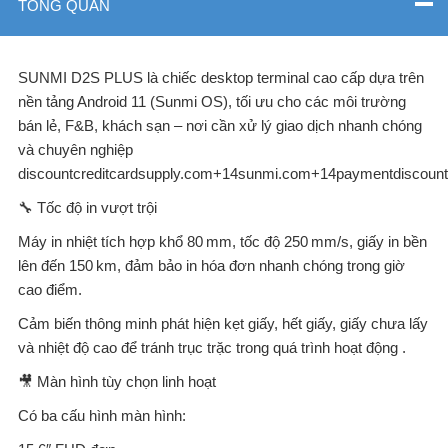
TỔNG QUAN
SUNMI D2S PLUS là chiếc desktop terminal cao cấp dựa trên
nền tảng Android 11 (Sunmi OS), tối ưu cho các môi trường
bán lẻ, F&B, khách sạn – nơi cần xử lý giao dịch nhanh chóng
và chuyên nghiệp
discountcreditcardsupply.com+14sunmi.com+14paymentdiscount
🔧 Tốc độ in vượt trội
Máy in nhiệt tích hợp khổ 80 mm, tốc độ 250 mm/s, giấy in bền
lên đến 150 km, đảm bảo in hóa đơn nhanh chóng trong giờ
cao điểm.
Cảm biến thông minh phát hiện kẹt giấy, hết giấy, giấy chưa lấy
và nhiệt độ cao để tránh trục trặc trong quá trình hoạt động .
🎥 Màn hình tùy chọn linh hoạt
Có ba cấu hình màn hình: