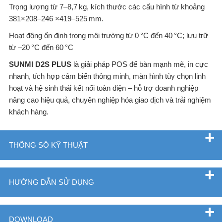
Trọng lượng từ 7–8,7 kg, kích thước các cấu hình từ khoảng
381×208–246 ×419–525 mm.
Hoạt động ổn định trong môi trường từ 0 °C đến 40 °C; lưu trữ
từ –20 °C đến 60 °C
SUNMI D2S PLUS
là giải pháp POS để bàn mạnh mẽ, in cực
nhanh, tích hợp cảm biến thông minh, màn hình tùy chọn linh
hoạt và hệ sinh thái kết nối toàn diện – hỗ trợ doanh nghiệp
nâng cao hiệu quả, chuyên nghiệp hóa giao dịch và trải nghiệm
khách hàng.
THÔNG SỐ KỸ THUẬT
HƯỚNG DẪN SỬ DỤNG
DOWNLOAD